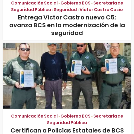
Comunicación Social
Gobierno BCS
Secretaría de
•
•
Seguridad Pública
Seguridad
Víctor Castro Cosío
•
•
Entrega Víctor Castro nuevo C5;
avanza BCS en la modernización de la
seguridad
Comunicación Social
Gobierno BCS
Secretaría de
•
•
Seguridad Pública
Certifican a Policías Estatales de BCS