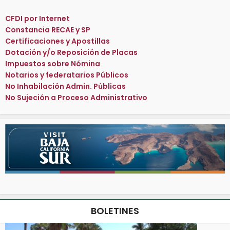
CFDI por Internet
Constancia RECAE y SP
Certificaciones y Apostillas
Dotación y/o Reposición de Placas
Impuestos sobre Nómina
Notarios y federatarios Públicos
No Inhabilación Admin. Públicas
No Sujeción a Proceso Administrativo
BOLETINES