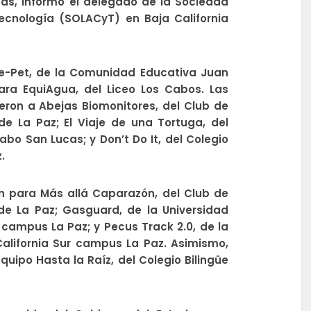
cas, informó el delegado de la Sociedad
ecnología (SOLACyT) en Baja California
te-Pet, de la Comunidad Educativa Juan
para EquiAgua, del Liceo Los Cabos. Las
ron a Abejas Biomonitores, del Club de
e La Paz; El Viaje de una Tortuga, del
abo San Lucas; y Don’t Do It, del Colegio
.
n para Más allá Caparazón, del Club de
de La Paz; Gasguard, de la Universidad
campus La Paz; y Pecus Track 2.0, de la
alifornia Sur campus La Paz. Asimismo,
quipo Hasta la Raíz, del Colegio Bilingüe