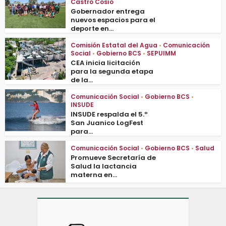
Castro Cosío
Gobernador entrega
nuevos espacios para el
deporte en...
Comisión Estatal del Agua
•
Comunicación
Social
•
Gobierno BCS
•
SEPUIMM
CEA inicia licitación
para la segunda etapa
de la...
Comunicación Social
•
Gobierno BCS
•
INSUDE
INSUDE respalda el 5.º
San Juanico LogFest
para...
Comunicación Social
•
Gobierno BCS
•
Salud
Promueve Secretaría de
Salud la lactancia
materna en...