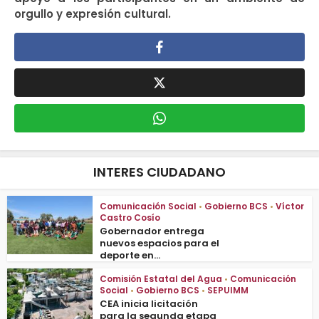
orgullo y expresión cultural.
INTERES CIUDADANO
Comunicación Social
•
Gobierno BCS
•
Víctor
Castro Cosío
Gobernador entrega
nuevos espacios para el
deporte en...
Comisión Estatal del Agua
•
Comunicación
Social
•
Gobierno BCS
•
SEPUIMM
CEA inicia licitación
para la segunda etapa