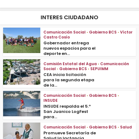
INTERES CIUDADANO
Comunicación Social
•
Gobierno BCS
•
Víctor
Castro Cosío
Gobernador entrega
nuevos espacios para el
deporte en...
Comisión Estatal del Agua
•
Comunicación
Social
•
Gobierno BCS
•
SEPUIMM
CEA inicia licitación
para la segunda etapa
de la...
Comunicación Social
•
Gobierno BCS
•
INSUDE
INSUDE respalda el 5.º
San Juanico LogFest
para...
Comunicación Social
•
Gobierno BCS
•
Salud
Promueve Secretaría de
Salud la lactancia