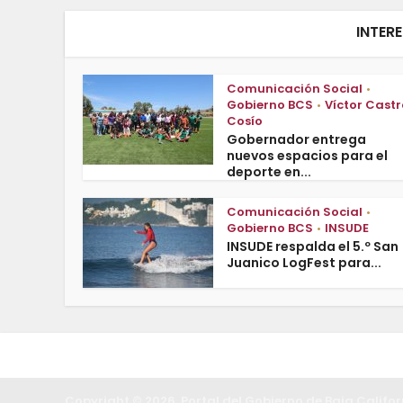
INTER
Comunicación Social
•
Gobierno BCS
Víctor Castr
•
Cosío
Gobernador entrega
nuevos espacios para el
deporte en...
Comunicación Social
•
Gobierno BCS
INSUDE
•
INSUDE respalda el 5.º San
Juanico LogFest para...
Copyright © 2026. Portal del Gobierno de Baja Califor