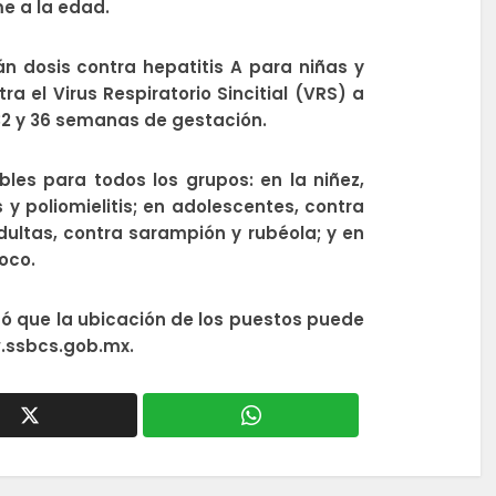
e a la edad.
n dosis contra hepatitis A para niñas y
a el Virus Respiratorio Sincitial (VRS) a
2 y 36 semanas de gestación.
es para todos los grupos: en la niñez,
s y poliomielitis; en adolescentes, contra
dultas, contra sarampión y rubéola; y en
oco.
có que la ubicación de los puestos puede
ww.ssbcs.gob.mx.