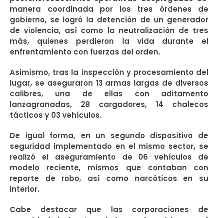
manera coordinada por los tres órdenes de
gobierno
, se logró la detención de un generador
de violencia
,
así como la neutralización de tres
más
, quienes
perdieron la vida durante
el
en
frentamiento
con fuerzas del orden.
A
simismo, tra
s la inspección y procesamiento
d
el
lugar, se aseguraron 1
3
armas largas de diversos
calibres, una de ellas con
aditamento
lanzagranadas,
28
cargadores,
14
chalecos
tácticos
y 03 vehículos.
De igual forma
, en
un segundo dispositivo
de
seguridad
implementado
en el mismo sector
,
se
realizó el aseguramiento de 06 vehículos
de
modelo reciente, mismos que contaban con
reporte de robo
, así como
narcóticos en su
interior.
Cabe destacar que las corporaciones de