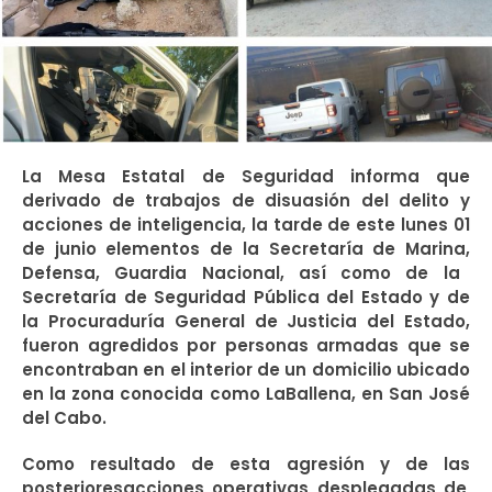
La
Mesa Estatal de Seguridad informa que
derivado d
e trabajos de
disuasión
del delito
y
acciones de
inteligencia,
la tarde de este lunes 01
de junio
elementos
de la Secretaría de Marina,
Defensa, Guardia Nacional, así como
de la
Secretaría de Seguridad Pública del Estado y de
la Procuraduría General de Justicia del Estado,
fueron agredidos por personas armadas que se
encontraban en el interior de un domicilio
ubicado
en la zona conocida como La
Ballena
, en San José
del Cabo.
Como resultado de es
ta
agresión y
de las
posterior
es
acciones operativas
desplegadas de